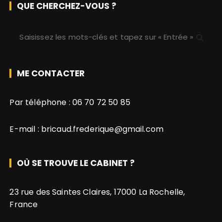
QUE CHERCHEZ-VOUS ?
R
e
c
h
ME CONTACTER
e
r
Par téléphone :
06 70 72 50 85
c
h
E-mail :
bricaud.frederique@gmail.com
e
p
o
OÙ SE TROUVE LE CABINET ?
u
r
23 rue des Saintes Claires, 17000 La Rochelle,
:
France