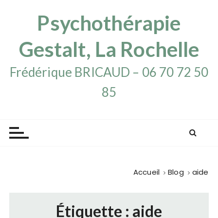
P
Psychothérapie
a
s
s
Gestalt, La Rochelle
e
r
Frédérique BRICAUD – 06 70 72 50
a
85
u
c
o
n
t
e
n
Accueil
Blog
aide
u
Étiquette :
aide