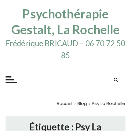
P
Psychothérapie
a
s
s
Gestalt, La Rochelle
e
r
Frédérique BRICAUD – 06 70 72 50
a
85
u
c
o
n
t
e
n
Accueil
Blog
Psy La Rochelle
u
Étiquette :
Psy La