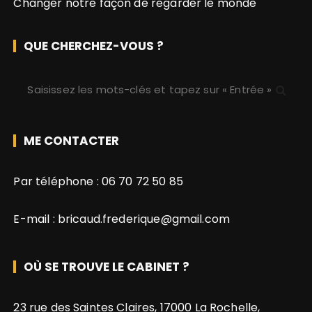
Changer notre façon de regarder le monde
d
e
QUE CHERCHEZ-VOUS ?
s
R
p
e
c
u
h
ME CONTACTER
b
e
r
l
Par téléphone :
06 70 72 50 85
c
i
h
E-mail :
bricaud.frederique@gmail.com
e
c
p
a
o
OÙ SE TROUVE LE CABINET ?
u
t
r
i
23 rue des Saintes Claires, 17000 La Rochelle,