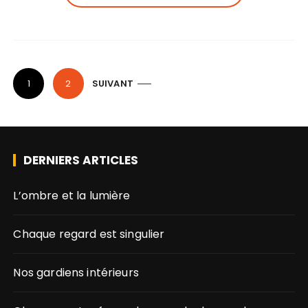
P
1
2
SUIVANT
a
g
i
DERNIERS ARTICLES
n
L’ombre et la lumière
a
t
Chaque regard est singulier
i
Nos gardiens intérieurs
o
n