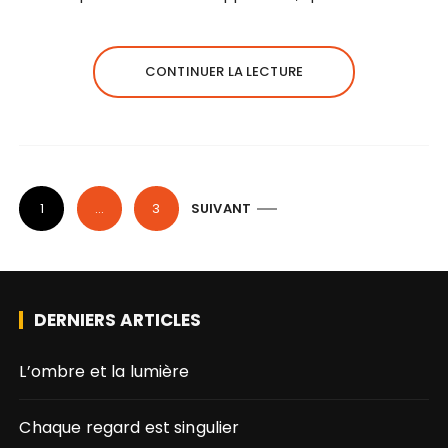
CONTINUER LA LECTURE
P
1
…
3
SUIVANT
a
g
i
DERNIERS ARTICLES
n
L’ombre et la lumière
a
t
Chaque regard est singulier