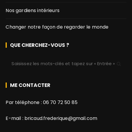
i
Nos gardiens intérieurs
o
n
Changer notre façon de regarder le monde
d
e
QUE CHERCHEZ-VOUS ?
s
R
p
e
c
u
h
ME CONTACTER
b
e
r
l
Par téléphone :
06 70 72 50 85
c
i
h
E-mail :
bricaud.frederique@gmail.com
e
c
p