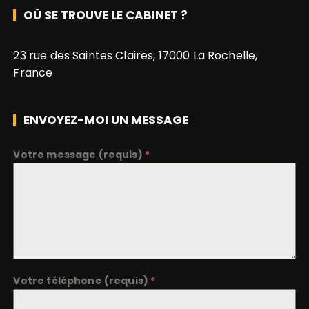
a
o
OÙ SE TROUVE LE CABINET ?
u
t
r
i
23 rue des Saintes Claires, 17000 La Rochelle,
:
France
o
n
ENVOYEZ-MOI UN MESSAGE
s
Votre message (requis)
*
Votre téléphone (requis)
*