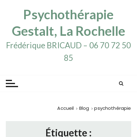
P
Psychothérapie
a
s
s
Gestalt, La Rochelle
e
r
Frédérique BRICAUD – 06 70 72 50
a
85
u
c
o
n
t
e
n
Accueil
Blog
psychothérapie
u
Étiquette :