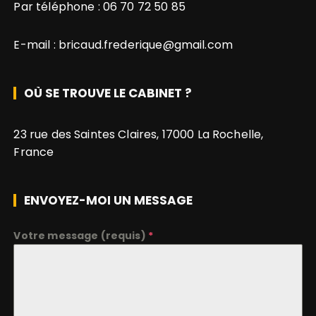
Par téléphone :
06 70 72 50 85
c
h
E-mail :
bricaud.frederique@gmail.com
e
p
o
OÙ SE TROUVE LE CABINET ?
u
r
23 rue des Saintes Claires, 17000 La Rochelle,
:
France
ENVOYEZ-MOI UN MESSAGE
Votre message (requis)
*