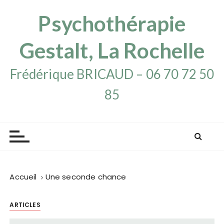
P
Psychothérapie
a
s
s
Gestalt, La Rochelle
e
r
Frédérique BRICAUD – 06 70 72 50
a
85
u
c
o
n
t
e
n
Accueil
Une seconde chance
u
ARTICLES